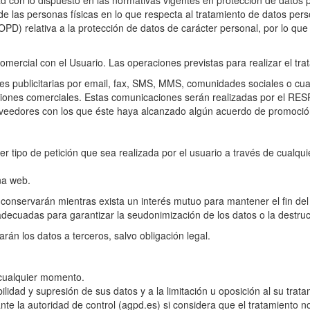
d con lo dispuesto en las normativas vigentes en protección de datos
de las personas físicas en lo que respecta al tratamiento de datos perso
) relativa a la protección de datos de carácter personal, por lo que se
omercial con el Usuario. Las operaciones previstas para realizar el tra
 publicitarias por email, fax, SMS, MMS, comunidades sociales o cualq
caciones comerciales. Estas comunicaciones serán realizadas por el 
oveedores con los que éste haya alcanzado algún acuerdo de promoció
ier tipo de petición que sea realizada por el usuario a través de cualq
ina web.
 conservarán mientras exista un interés mutuo para mantener el fin del
decuadas para garantizar la seudonimización de los datos o la destruc
rán los datos a terceros, salvo obligación legal.
 cualquier momento.
ilidad y supresión de sus datos y a la limitación u oposición al su trata
e la autoridad de control (agpd.es) si considera que el tratamiento no