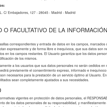
os:
L. C/ Embajadores, 127 - 28045 - Madrid - Madrid
 O FACULTATIVO DE LA INFORMACIÓN 
sillas correspondientes y entrada de datos en los campos, marcados co
tan expresamente y de forma libre e inequívoca, que sus datos son nec
datos en los campos restantes. El Usuario garantiza que los datos per
ificación de los mismos.
ente a los usuarios que sus datos personales no serán cedidos en ni
pedirá previamente el consentimiento expreso, informado e inequívoco p
e son necesarios para la prestación de un servicio óptimo al Usuario. E
acilitados sean completamente ajustados a sus necesidades.
D
normativas vigentes en protección de datos personales, el RESPONSAB
o de los datos personales de su responsabilidad, y manifiestamente con