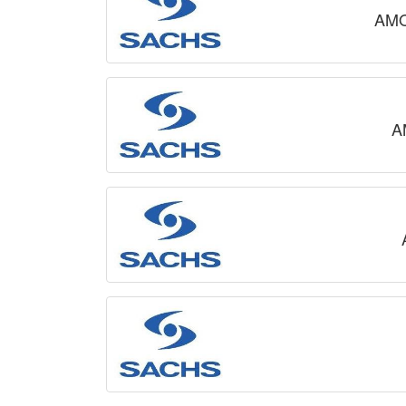
AMO
A