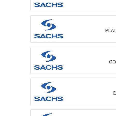
PLA
CO
D