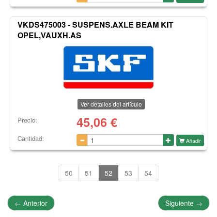
VKDS475003 - SUSPENS.AXLE BEAM KIT
OPEL,VAUXH.AS
Ver detalles del artículo
45,06
€
Precio:
Cantidad:
Añadir
50
51
52
53
54
←
Anterior
Siguiente
→