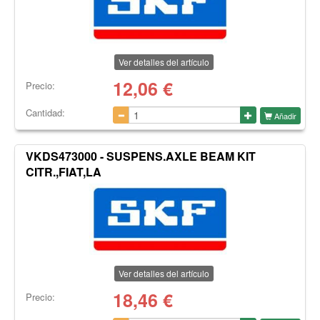
Ver detalles del artículo
12,06
€
Precio:
Cantidad:
Añadir
VKDS473000 - SUSPENS.AXLE BEAM KIT
CITR.,FIAT,LA
Ver detalles del artículo
18,46
€
Precio: