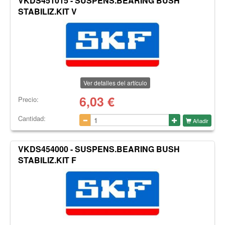
VKDS451015 - SUSPENS.BEARING BUSH
STABILIZ.KIT V
Ver detalles del artículo
6,03
€
Precio:
Cantidad:
Añadir
VKDS454000 - SUSPENS.BEARING BUSH
STABILIZ.KIT F