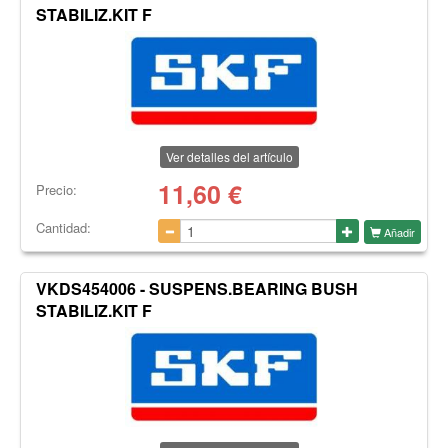
STABILIZ.KIT F
Ver detalles del artículo
11,60
€
Precio:
Cantidad:
Añadir
VKDS454006 - SUSPENS.BEARING BUSH
STABILIZ.KIT F