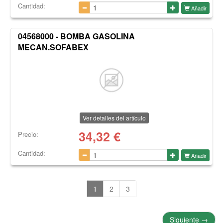
Cantidad:
Añadir
04568000 - BOMBA GASOLINA
MECAN.SOFABEX
Ver detalles del artículo
34,32
€
Precio:
Cantidad:
Añadir
1
2
3
Siguiente
→