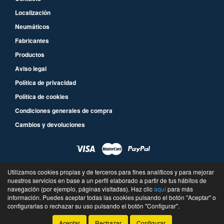
Localización
Neumáticos
Fabricantes
Productos
Aviso legal
Política de privacidad
Política de cookies
Condiciones generales de compra
Cambios y devoluciones
Utilizamos cookies propias y de terceros para fines analíticos y para mejorar
nuestros servicios en base a un perfil elaborado a partir de tus hábitos de
navegación (por ejemplo, páginas visitadas). Haz clic
aquí
para más
información. Puedes aceptar todas las cookies pulsando el botón "Aceptar" o
©
Auto Repuestos Pampanas
- 2026 -
Tienda online de recambios de Gira
configurarlas o rechazar su uso pulsando el botón "Configurar".
Aceptar
Rechazar
Configurar