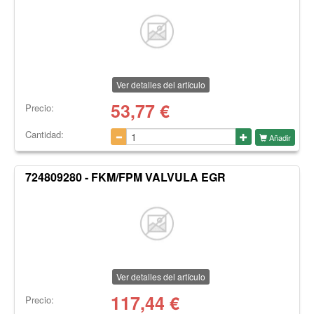
Ver detalles del artículo
53,77
€
Precio:
Cantidad:
Añadir
724809280 - FKM/FPM VALVULA EGR
Ver detalles del artículo
117,44
€
Precio: