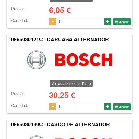
6,05
€
Precio:
Cantidad:
Añadir
0986030121C - CARCASA ALTERNADOR
Ver detalles del artículo
30,25
€
Precio:
Cantidad:
Añadir
0986030130C - CASCO DE ALTERNADOR