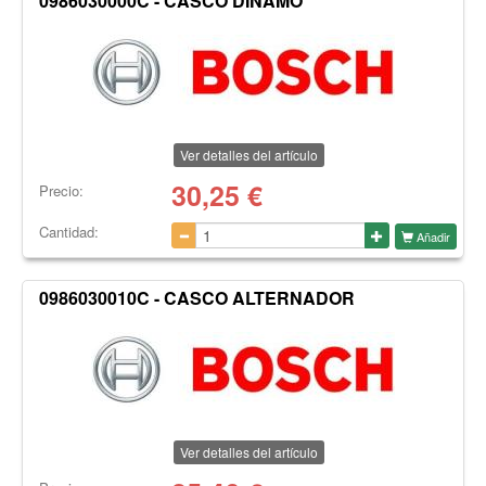
0986030000C - CASCO DINAMO
Ver detalles del artículo
30,25
€
Precio:
Cantidad:
Añadir
0986030010C - CASCO ALTERNADOR
Ver detalles del artículo