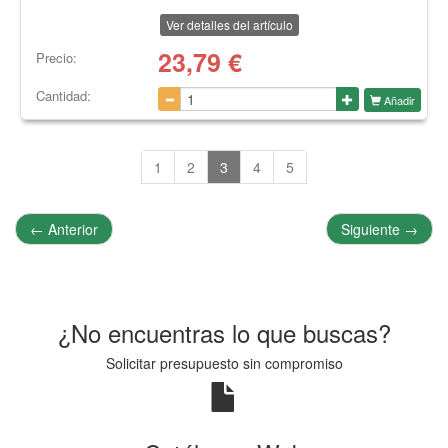
Ver detalles del artículo
23,79
€
Precio:
Cantidad:
Añadir
1
2
3
4
5
←
Anterior
Siguiente
→
¿No encuentras lo que buscas?
Solicitar presupuesto sin compromiso